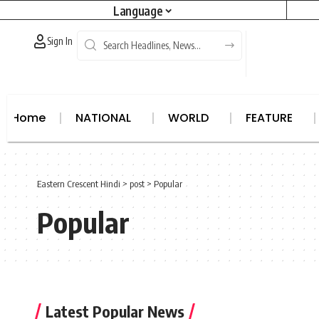
Language
Sign In
Home
NATIONAL
WORLD
FEATURE
North East
States
Africa
Asia
Articles
Australi
Eastern Crescent Hindi
>
post
>
Popular
Popular
Latest Popular News