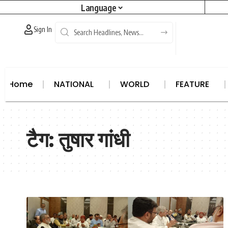
Language
Sign In
Home
NATIONAL
WORLD
FEATURE
North East
States
Africa
Asia
Articles
Australi
टैग:
तुषार गांधी