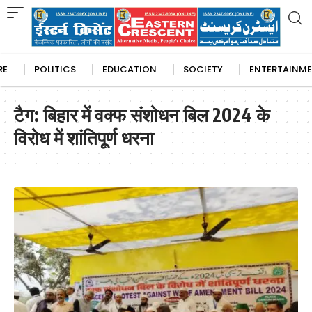
RE
POLITICS
EDUCATION
SOCIETY
ENTERTAINM
les
Australia
Book Reviews
International Politics
Europe
College
Gulf Countries
National Politics
University
Health
Madrasa
Muslim Worl
Art and Musi
State Politic
टैग:
बिहार में वक्फ संशोधन बिल 2024 के
विरोध में शांतिपूर्ण धरना