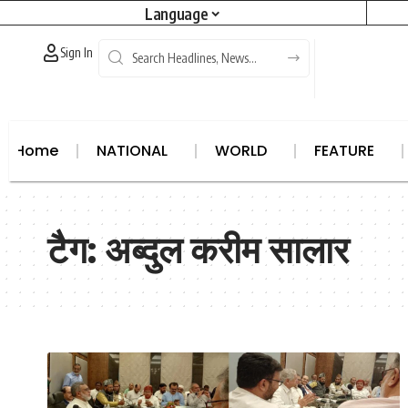
Language
Sign In
Home
NATIONAL
WORLD
FEATURE
North East
States
Africa
Asia
Articles
Australi
टैग:
अब्दुल करीम सालार