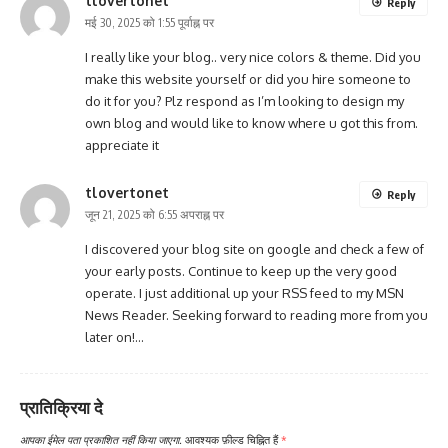
tlovertonet
Reply
मई 30, 2025 को 1:55 पूर्वाह्न पर
I really like your blog.. very nice colors & theme. Did you
make this website yourself or did you hire someone to
do it for you? Plz respond as I’m looking to design my
own blog and would like to know where u got this from.
appreciate it
tlovertonet
Reply
जून 21, 2025 को 6:55 अपराह्न पर
I discovered your blog site on google and check a few of
your early posts. Continue to keep up the very good
operate. I just additional up your RSS feed to my MSN
News Reader. Seeking forward to reading more from you
later on!…
प्रातिक्रिया दे
आपका ईमेल पता प्रकाशित नहीं किया जाएगा.
आवश्यक फ़ील्ड चिह्नित हैं
*