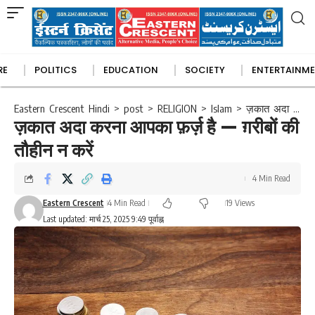
RE
POLITICS
EDUCATION
SOCIETY
ENTERTAINM
les
Australia
Book Reviews
International Politics
Europe
College
Gulf Countries
National Politics
University
Health
Madrasa
Muslim Worl
Art and Musi
State Politic
Eastern Crescent Hindi
>
post
>
RELIGION
>
Islam
>
ज़कात अदा करना आपका फ़र्ज़ है — ग़रीबों की तौहीन न करें
ज़कात अदा करना आपका फ़र्ज़ है — ग़रीबों की
तौहीन न करें
4 Min Read
Eastern Crescent
4 Min Read
19 Views
Last updated: मार्च 25, 2025 9:49 पूर्वाह्न